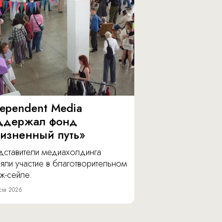
dependent Media
ддержал фонд
изненный путь»
дставители медиахолдинга
яли участие в благотворительном
ж-сейле.
ста 2026