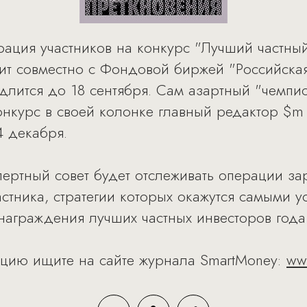
трация участников на конкурс "Лучший частны
т совместно с Фондовой биржей "Российская 
одлится до 18 сентября. Сам азартный "чемп
конкурс в своей колонке главный редактор $
4 декабря.
спертный совет будет отслеживать операции з
астника, стратегии которых окажутся самыми
аграждения лучших частных инвесторов года
цию ищите на сайте журнала SmartMoney:
www