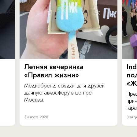
Летняя вечеринка
In
«Правил жизни»
по
«Ж
Медиабренд создал для друзей
дачную атмосферу в центре
Пре
Москвы.
прин
гара
3 августа 2026
3 авгу