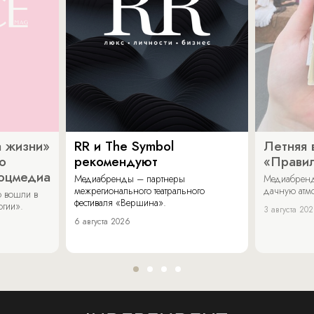
 жизни»
RR и The Symbol
Летняя 
о
рекомендуют
«Прави
соцмедиа
Медиабренды – партнеры
Медиабренд
межрегионального театрального
дачную атмо
 вошли в
фестиваля «Вершина».
огии».
3 августа 20
6 августа 2026