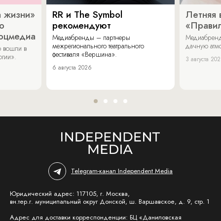
 жизни»
RR и The Symbol
Летняя 
о
рекомендуют
«Прави
соцмедиа
Медиабренды – партнеры
Медиабренд
межрегионального театрального
дачную атмо
 вошли в
фестиваля «Вершина».
огии».
3 августа 20
6 августа 2026
Telegram-канал Independent Media
Юридический адрес: 117105, г. Москва,
вн.тер.г. муниципальный округ Донской, ш. Варшавское, д. 9, стр. 1
Адрес для доставки корреспонденции: БЦ «Даниловская