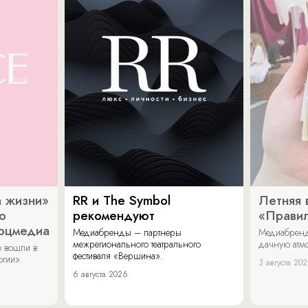
 жизни»
RR и The Symbol
Летняя 
о
рекомендуют
«Прави
соцмедиа
Медиабренды – партнеры
Медиабренд
межрегионального театрального
дачную атмо
 вошли в
фестиваля «Вершина».
огии».
3 августа 20
6 августа 2026