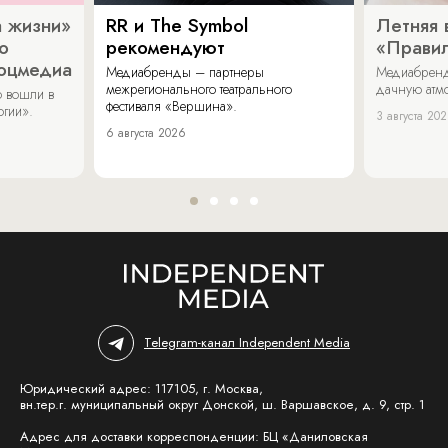
 жизни»
RR и The Symbol
Летняя 
о
рекомендуют
«Прави
соцмедиа
Медиабренды – партнеры
Медиабренд
межрегионального театрального
дачную атмо
 вошли в
фестиваля «Вершина».
огии».
3 августа 20
6 августа 2026
Telegram-канал Independent Media
Юридический адрес: 117105, г. Москва,
вн.тер.г. муниципальный округ Донской, ш. Варшавское, д. 9, стр. 1
Адрес для доставки корреспонденции: БЦ «Даниловская