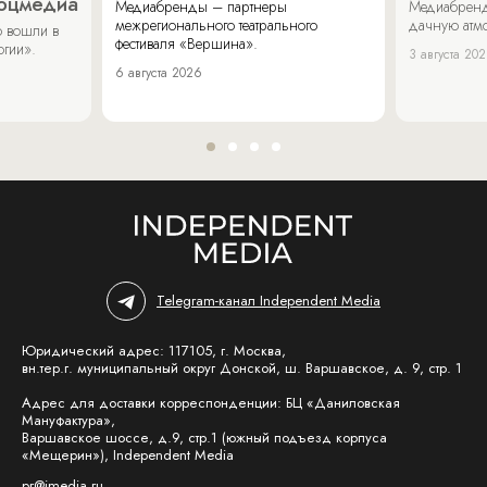
соцмедиа
Медиабренды – партнеры
Медиабренд
межрегионального театрального
дачную атмо
 вошли в
фестиваля «Вершина».
огии».
3 августа 20
6 августа 2026
Telegram-канал Independent Media
Юридический адрес: 117105, г. Москва,
вн.тер.г. муниципальный округ Донской, ш. Варшавское, д. 9, стр. 1
Адрес для доставки корреспонденции: БЦ «Даниловская
Мануфактура»,
Варшавское шоссе, д.9, стр.1 (южный подъезд корпуса
«Мещерин»), Independent Media
pr@imedia.ru