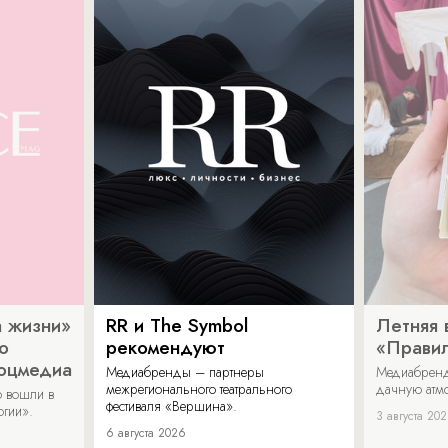
 жизни»
RR и The Symbol
Летняя 
о
рекомендуют
«Прави
соцмедиа
Медиабренды – партнеры
Медиабренд
межрегионального театрального
дачную атмо
 вошли в
фестиваля «Вершина».
огии».
3 августа 20
6 августа 2026