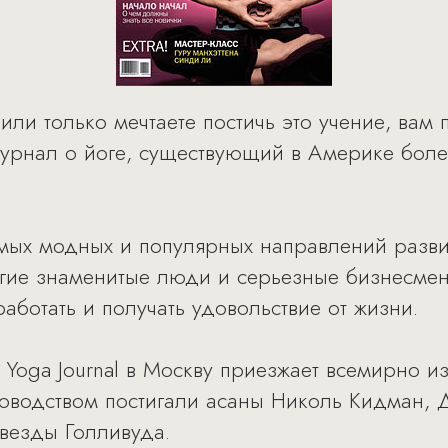
или только мечтаете постичь это учение, вам 
урнал о йоге, существующий в Америке более
мых модных и популярных направлений разви
огие знаменитые люди и серьезные бизнесмен
аботать и получать удовольствие от жизни.
 Yoga Journal в Москву приезжает всемирно и
ководством постигали асаны Николь Кидман
везды Голливуда.