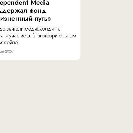
dependent Media
ддержал фонд
изненный путь»
дставители медиахолдинга
яли участие в благотворительном
ж-сейле.
ста 2026