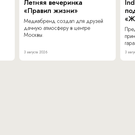
Летняя вечеринка
In
«Правил жизни»
по
«Ж
Медиабренд создал для друзей
дачную атмосферу в центре
Пре
Москвы.
прин
гара
3 августа 2026
3 авгу