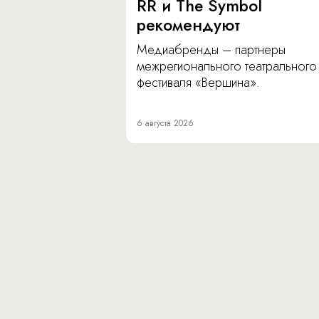
RR и The Symbol
рекомендуют
Медиабренды – партнеры
межрегионального театрального
фестиваля «Вершина».
6 августа 2026