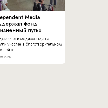
dependent Media
ддержал фонд
изненный путь»
дставители медиахолдинга
яли участие в благотворительном
ж-сейле.
ста 2026