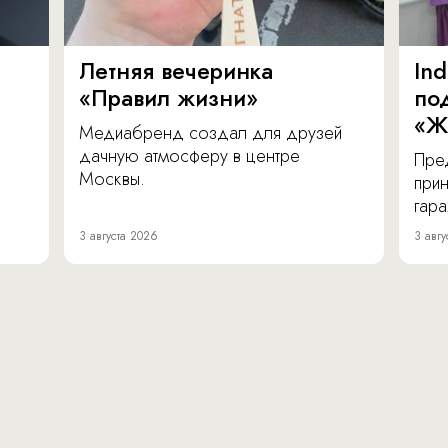
Летняя вечеринка
In
«Правил жизни»
по
«Ж
Медиабренд создал для друзей
дачную атмосферу в центре
Пре
Москвы.
прин
гара
3 августа 2026
3 авгу