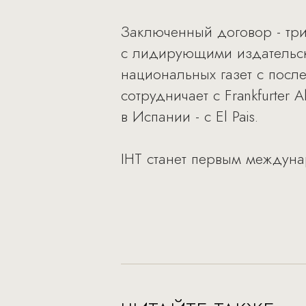
Заключенный договор - трид
с лидирующими издательск
национальных газет с посл
сотрудничает с Frankfurter A
в Испании - с El Pais.
IHT станет первым междуна