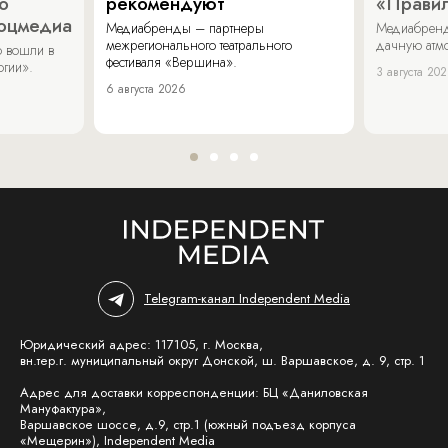
о
рекомендуют
«Прави
соцмедиа
Медиабренды – партнеры
Медиабренд
межрегионального театрального
дачную атмо
 вошли в
фестиваля «Вершина».
огии».
3 августа 20
6 августа 2026
Telegram-канал Independent Media
Юридический адрес: 117105, г. Москва,
вн.тер.г. муниципальный округ Донской, ш. Варшавское, д. 9, стр. 1
Адрес для доставки корреспонденции: БЦ «Даниловская
Мануфактура»,
Варшавское шоссе, д.9, стр.1 (южный подъезд корпуса
«Мещерин»), Independent Media