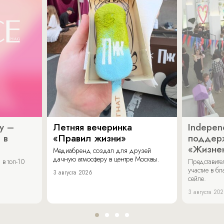
y –
Летняя вечеринка
Indepen
 в
«Правил жизни»
поддер
«Жизнен
Медиабренд создал для друзей
дачную атмосферу в центре Москвы.
в топ-10
Представит
участие в бл
3 августа 2026
сейле.
3 августа 20