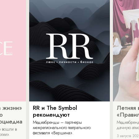
 жизни»
RR и The Symbol
Летняя 
о
рекомендуют
«Прави
соцмедиа
Медиабренды – партнеры
Медиабренд
межрегионального театрального
дачную атмо
 вошли в
фестиваля «Вершина».
огии».
3 августа 20