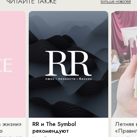
ЧИТАЙТЕ ТАКЖЕ
Больше новостей
 жизни»
RR и The Symbol
Летняя 
о
рекомендуют
«Прави