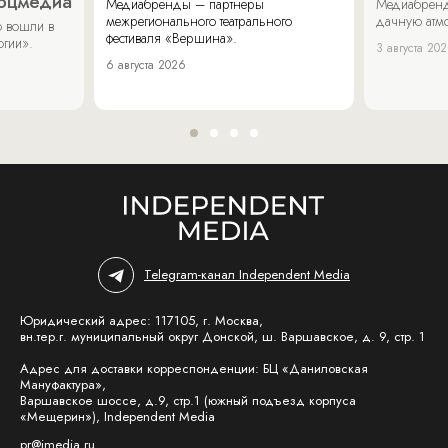
соцмедиа
Медиабренды – партнеры
Медиабренд
межрегионального театрального
дачную атмо
 вошли в
фестиваля «Вершина».
огии».
3 августа 20
6 августа 2026
Telegram-канал Independent Media
Юридический адрес: 117105, г. Москва,
вн.тер.г. муниципальный округ Донской, ш. Варшавское, д. 9, стр. 1
Адрес для доставки корреспонденции: БЦ «Даниловская
Мануфактура»,
Варшавское шоссе, д.9, стр.1 (южный подъезд корпуса
«Мещерин»), Independent Media
pr@imedia.ru