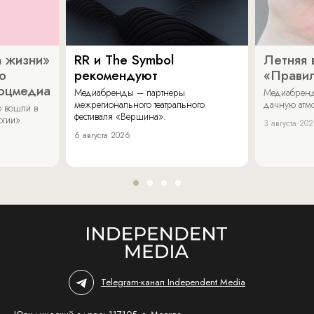
 жизни»
RR и The Symbol
Летняя 
о
рекомендуют
«Прави
соцмедиа
Медиабренды – партнеры
Медиабренд
межрегионального театрального
дачную атмо
 вошли в
фестиваля «Вершина».
огии».
3 августа 20
6 августа 2026
Telegram-канал Independent Media