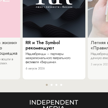
 жизни»
RR и The Symbol
Летняя 
о
рекомендуют
«Прави
соцмедиа
Медиабренды – партнеры
Медиабренд
межрегионального театрального
дачную атмо
 вошли в
фестиваля «Вершина».
огии».
3 августа 20
6 августа 2026