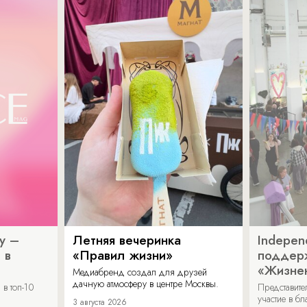
y –
Летняя вечеринка
Indepen
 в
«Правил жизни»
поддер
«Жизнен
Медиабренд создал для друзей
дачную атмосферу в центре Москвы.
в топ-10
Представит
участие в бл
3 августа 2026