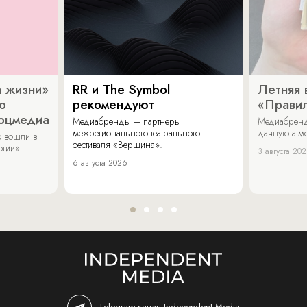
 жизни»
RR и The Symbol
Летняя 
о
рекомендуют
«Прави
соцмедиа
Медиабренды – партнеры
Медиабренд
межрегионального театрального
дачную атмо
 вошли в
фестиваля «Вершина».
огии».
3 августа 20
6 августа 2026
Telegram-канал Independent Media