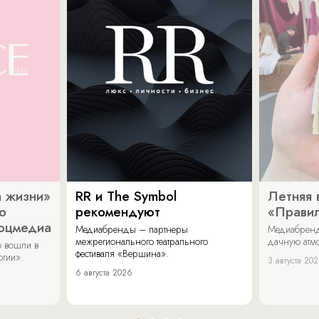
 жизни»
RR и The Symbol
Летняя 
о
рекомендуют
«Прави
соцмедиа
Медиабренды – партнеры
Медиабренд
межрегионального театрального
дачную атмо
 вошли в
фестиваля «Вершина».
огии».
3 августа 20
6 августа 2026