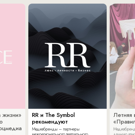
 жизни»
RR и The Symbol
Летняя 
о
рекомендуют
«Прави
соцмедиа
Медиабренды – партнеры
Медиабренд
межрегионального театрального
дачную атмо