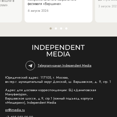
 вошли в
фестиваля «Вершина».
огии».
3 августа 20
6 августа 2026
Telegram-канал Independent Media
Юридический адрес: 117105, г. Москва,
вн.тер.г. муниципальный округ Донской, ш. Варшавское, д. 9, стр. 1
Адрес для доставки корреспонденции: БЦ «Даниловская
Мануфактура»,
Варшавское шоссе, д.9, стр.1 (южный подъезд корпуса
«Мещерин»), Independent Media
pr@imedia.ru