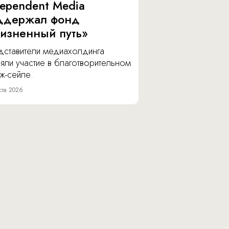
dependent Media
ддержал фонд
изненный путь»
дставители медиахолдинга
яли участие в благотворительном
ж-сейле.
ста 2026