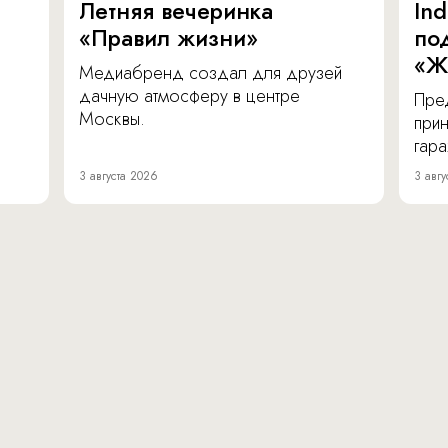
Летняя вечеринка
In
«Правил жизни»
по
«Ж
Медиабренд создал для друзей
дачную атмосферу в центре
Пре
Москвы.
прин
гара
3 августа 2026
3 авгу