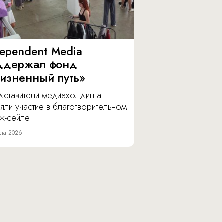
dependent Media
ддержал фонд
изненный путь»
дставители медиахолдинга
яли участие в благотворительном
ж-сейле.
ста 2026