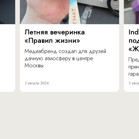
Летняя вечеринка
In
«Правил жизни»
по
«Ж
Медиабренд создал для друзей
дачную атмосферу в центре
Пре
Москвы.
прин
гара
3 августа 2026
3 авгу