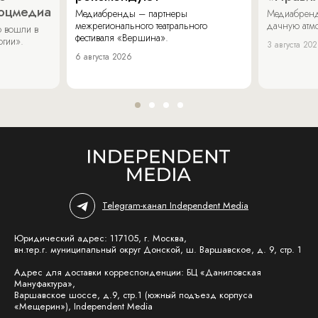
соцмедиа
Медиабренды – партнеры
Медиабренд
межрегионального театрального
дачную атмо
 вошли в
фестиваля «Вершина».
огии».
3 августа 20
6 августа 2026
Telegram-канал Independent Media
Юридический адрес: 117105, г. Москва,
вн.тер.г. муниципальный округ Донской, ш. Варшавское, д. 9, стр. 1
Адрес для доставки корреспонденции: БЦ «Даниловская
Мануфактура»,
Варшавское шоссе, д.9, стр.1 (южный подъезд корпуса
«Мещерин»), Independent Media