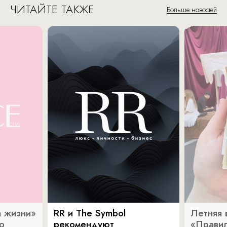
ЧИТАЙТЕ ТАКЖЕ
Больше новостей
 жизни»
RR и The Symbol
Летняя 
о
рекомендуют
«Прави