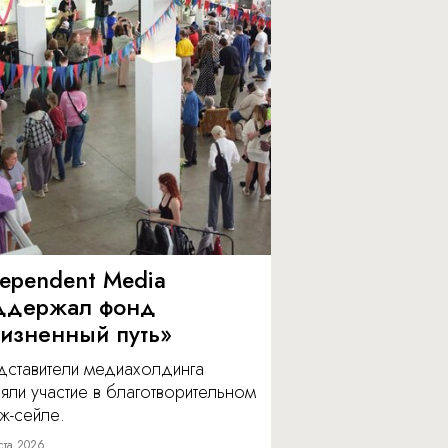
dependent Media
ддержал фонд
изненный путь»
дставители медиахолдинга
яли участие в благотворительном
ж-сейле.
ста 2026