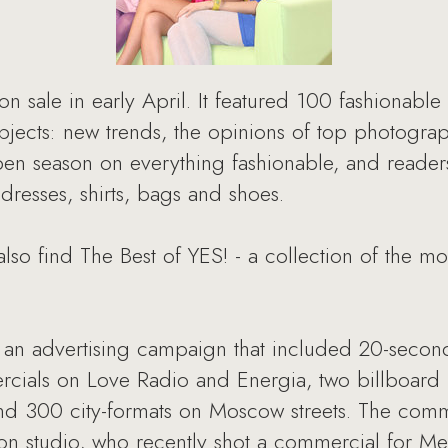
n sale in early April. It featured 100 fashionable 
bjects: new trends, the opinions of top photographe
open season on everything fashionable, and reade
 dresses, shirts, bags and shoes.
l also find The Best of YES! - a collection of the mo
th an advertising campaign that included 20-sec
ials on Love Radio and Energia, two billboard (
and 300 city-formats on Moscow streets. The com
n studio, who recently shot a commercial for Men