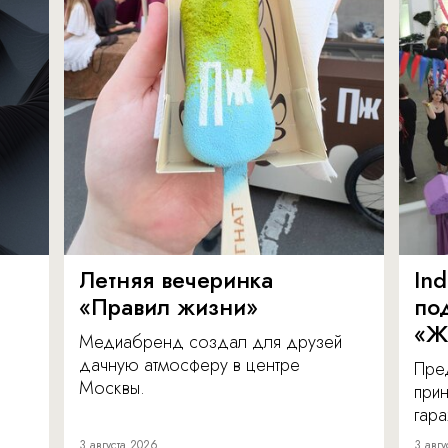
Летняя вечеринка
In
«Правил жизни»
по
«Ж
Медиабренд создал для друзей
дачную атмосферу в центре
Пре
Москвы.
прин
гара
3 августа 2026
3 авгу