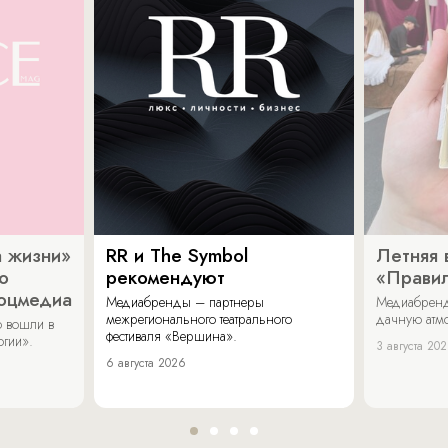
 жизни»
RR и The Symbol
Летняя 
о
рекомендуют
«Прави
соцмедиа
Медиабренды – партнеры
Медиабренд
межрегионального театрального
дачную атмо
 вошли в
фестиваля «Вершина».
огии».
3 августа 20
6 августа 2026