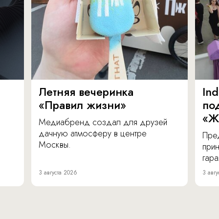
Летняя вечеринка
In
«Правил жизни»
по
«Ж
Медиабренд создал для друзей
дачную атмосферу в центре
Пре
Москвы.
прин
гара
3 августа 2026
3 авгу