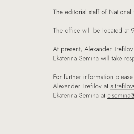
The editorial staff of Nation
The office will be located a
At present, Alexander Trefilo
Ekaterina Semina will take res
For further information please
Alexander Trefilov at
a.trefil
Ekaterina Semina at
e.semina@