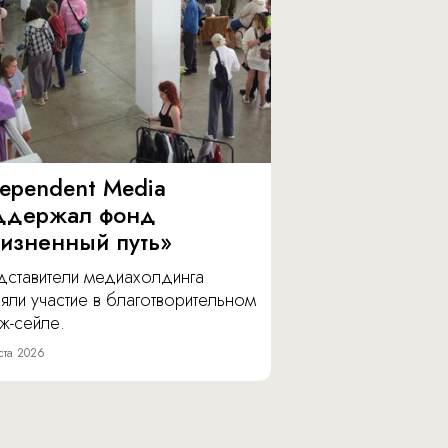
dependent Media
ддержал фонд
изненный путь»
дставители медиахолдинга
яли участие в благотворительном
ж-сейле.
ста 2026