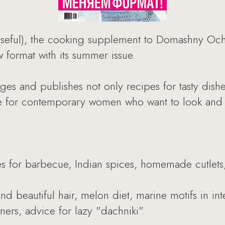
seful), the cooking supplement to Domashny Ochag
w format with its summer issue.
es and publishes not only recipes for tasty dishe
ice for contemporary women who want to look and l
pes for barbecue, Indian spices, homemade cutlets,
and beautiful hair, melon diet, marine motifs in int
ers, advice for lazy "dachniki".