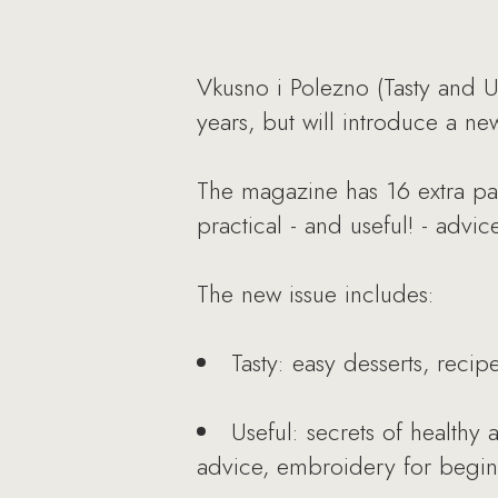
Vkusno i Polezno (Tasty and U
years, but will introduce a ne
The magazine has 16 extra pag
practical - and useful! - adv
The new issue includes:
Tasty: easy desserts, reci
Useful: secrets of healthy 
advice, embroidery for beginn