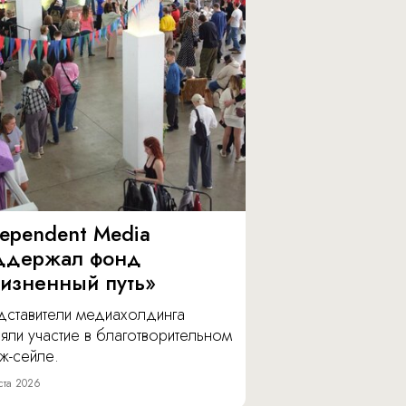
dependent Media
ддержал фонд
изненный путь»
дставители медиахолдинга
яли участие в благотворительном
ж-сейле.
ста 2026