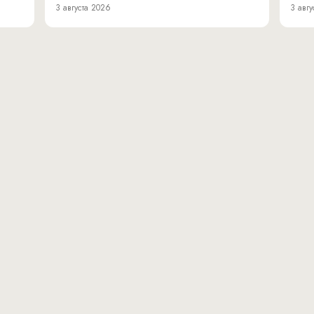
3 августа 2026
3 авгу
вн.тер.г. муниципальн