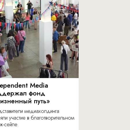
dependent Media
ддержал фонд
изненный путь»
дставители медиахолдинга
яли участие в благотворительном
ж-сейле.