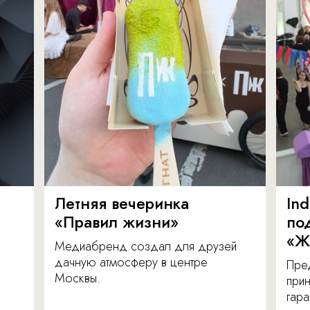
Летняя вечеринка
In
«Правил жизни»
по
«Ж
Медиабренд создал для друзей
дачную атмосферу в центре
Пре
Москвы.
прин
гара