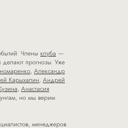
обытий. Члены
клуба
—
и делают прогнозы. Уже
номаренко
,
Александр
гей Карыхалин
,
Андрей
Кузина
,
Анастасия
зунгам, но мы верим
ециалистов, менеджеров