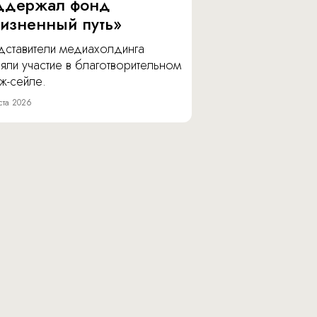
ддержал фонд
изненный путь»
дставители медиахолдинга
яли участие в благотворительном
ж-сейле.
ста 2026