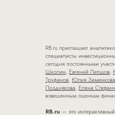
RB.ru приглашает аналити
специалисты инвестиционны
сегодня постоянными участ
Школин
,
Евгений Лепшов
,
Труфанов
,
Юлия Зименков
Позднякова
,
Елена Стефан
взвешенным оценкам финан
RB.ru
— это интерактивный