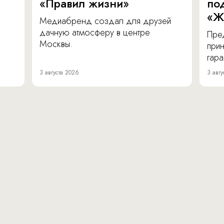
«Правил жизни»
по
«Ж
Медиабренд создал для друзей
дачную атмосферу в центре
Пре
Москвы.
прин
гара
3 августа 2026
3 авгу