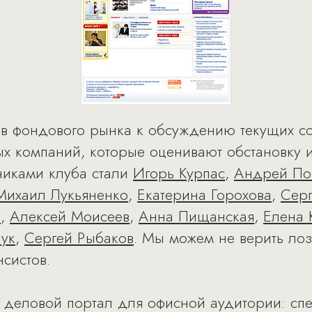
ков фондового рынка к обсуждению текущих с
х компаний, которые оценивают обстановку 
никами клуба стали
Игорь Курпас
,
Андрей По
Михаил Лукьяненко
,
Екатерина Горохова
,
Сер
а
,
Алексей Моисеев
,
Анна Пищанская
,
Елена 
чук
,
Сергей Рыбаков
. Мы можем не верить ло
систов.
 деловой портал для офисной аудитории: сп