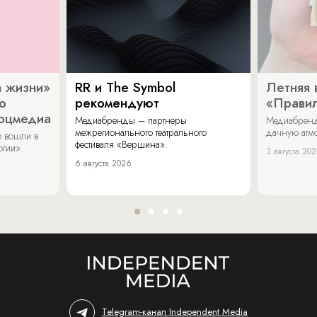
 жизни»
RR и The Symbol
Летняя 
о
рекомендуют
«Прави
соцмедиа
Медиабренды – партнеры
Медиабренд
межрегионального театрального
дачную атмо
 вошли в
фестиваля «Вершина».
огии».
3 августа 20
6 августа 2026
Telegram-канал Independent Media