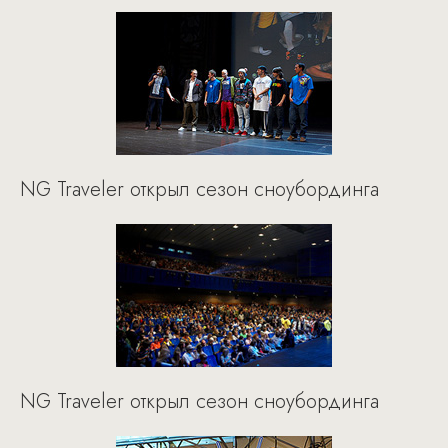
NG Traveler открыл сезон сноубординга
NG Traveler открыл сезон сноубординга