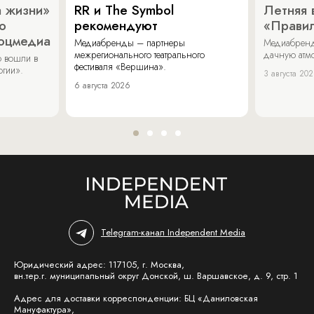
 жизни»
RR и The Symbol
Летняя 
о
рекомендуют
«Прави
соцмедиа
Медиабренды – партнеры
Медиабренд
межрегионального театрального
дачную атмо
 вошли в
фестиваля «Вершина».
огии».
3 августа 20
6 августа 2026
Telegram-канал Independent Media
Юридический адрес: 117105, г. Москва,
вн.тер.г. муниципальный округ Донской, ш. Варшавское, д. 9, стр. 1
Адрес для доставки корреспонденции: БЦ «Даниловская
Мануфактура»,