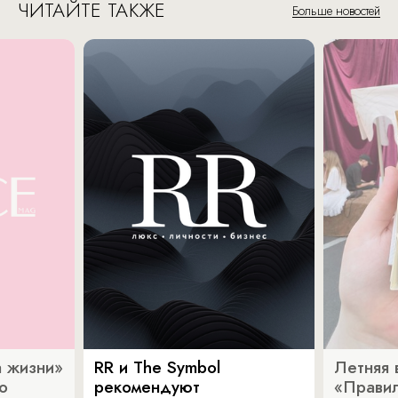
ЧИТАЙТЕ ТАКЖЕ
Больше новостей
 жизни»
RR и The Symbol
Летняя 
о
рекомендуют
«Прави