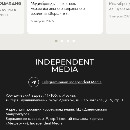
соцмедиа
Медиабренды – партнеры
Медиабренд
межрегионального театрального
дачную атмо
 вошли в
фестиваля «Вершина».
огии».
3 августа 20
6 августа 2026
Telegram-канал Independent Media
Юридический адрес: 117105, г. Москва,
вн.тер.г. муниципальный округ Донской, ш. Варшавское, д. 9, стр. 1
Адрес для доставки корреспонденции: БЦ «Даниловская
Мануфактура»,
Варшавское шоссе, д.9, стр.1 (южный подъезд корпуса
«Мещерин»), Independent Media