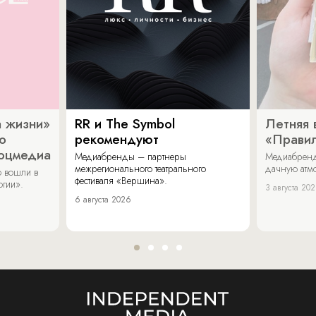
 жизни»
RR и The Symbol
Летняя 
о
рекомендуют
«Прави
соцмедиа
Медиабренды – партнеры
Медиабренд
межрегионального театрального
дачную атмо
 вошли в
фестиваля «Вершина».
огии».
3 августа 20
6 августа 2026