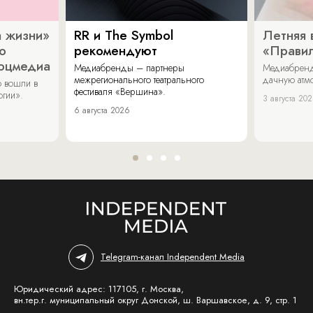
 жизни»
RR и The Symbol
Летняя 
о
рекомендуют
«Прави
соцмедиа
Медиабренды – партнеры
Медиабренд
межрегионального театрального
дачную атмо
 вошли в
фестиваля «Вершина».
огии».
3 августа 20
6 августа 2026
Telegram-канал Independent Media
Юридический адрес: 117105, г. Москва,
вн.тер.г. муниципальный округ Донской, ш. Варшавское, д. 9, стр. 1