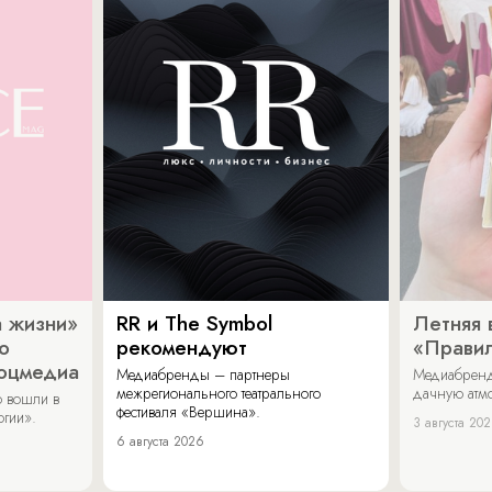
 жизни»
RR и The Symbol
Летняя 
о
рекомендуют
«Прави
соцмедиа
Медиабренды – партнеры
Медиабренд
межрегионального театрального
дачную атмо
 вошли в
фестиваля «Вершина».
огии».
3 августа 20
6 августа 2026