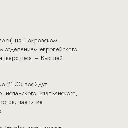
e.ru
) на Покровском
м отделением европейского
университета – Высшей
до 21:00 пройдут
, испанского, итальянского,
тогов, чаепитие
.