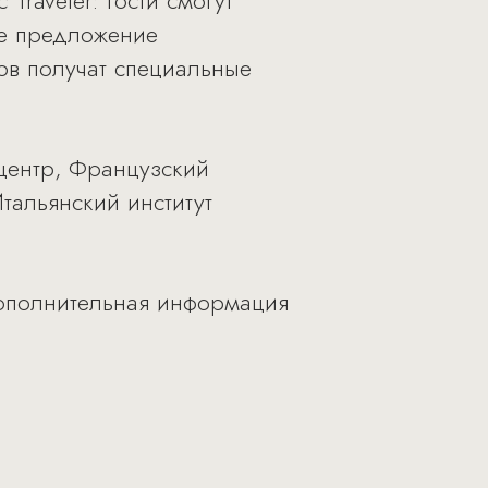
Traveler: гости смогут
ое предложение
тов получат специальные
центр, Французский
тальянский институт
ополнительная информация