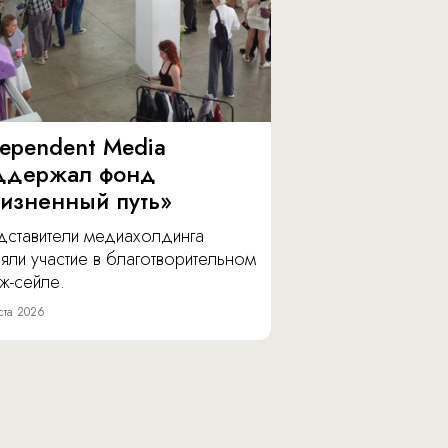
dependent Media
ддержал фонд
изненный путь»
дставители медиахолдинга
яли участие в благотворительном
ж-сейле.
ста 2026