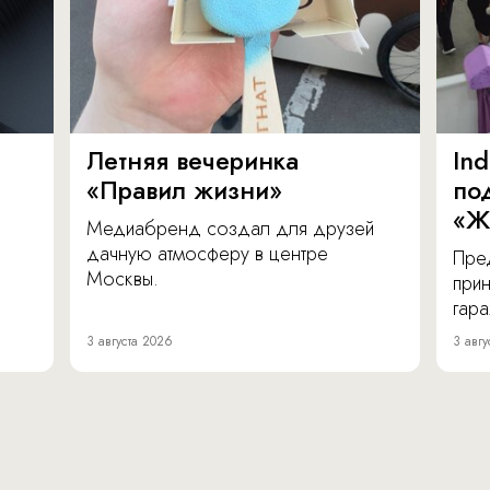
Летняя вечеринка
In
«Правил жизни»
по
«Ж
Медиабренд создал для друзей
дачную атмосферу в центре
Пре
Москвы.
прин
гара
3 августа 2026
3 авгу