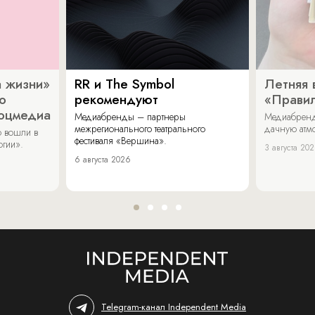
 жизни»
RR и The Symbol
Летняя 
о
рекомендуют
«Прави
соцмедиа
Медиабренды – партнеры
Медиабренд
межрегионального театрального
дачную атмо
 вошли в
фестиваля «Вершина».
огии».
3 августа 20
6 августа 2026
Telegram-канал Independent Media