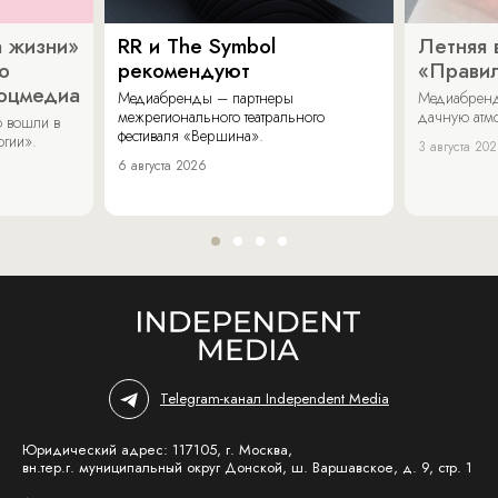
 жизни»
RR и The Symbol
Летняя 
о
рекомендуют
«Прави
соцмедиа
Медиабренды – партнеры
Медиабренд
межрегионального театрального
дачную атмо
 вошли в
фестиваля «Вершина».
огии».
3 августа 20
6 августа 2026
Telegram-канал Independent Media
Юридический адрес: 117105, г. Москва,
вн.тер.г. муниципальный округ Донской, ш. Варшавское, д. 9, стр. 1