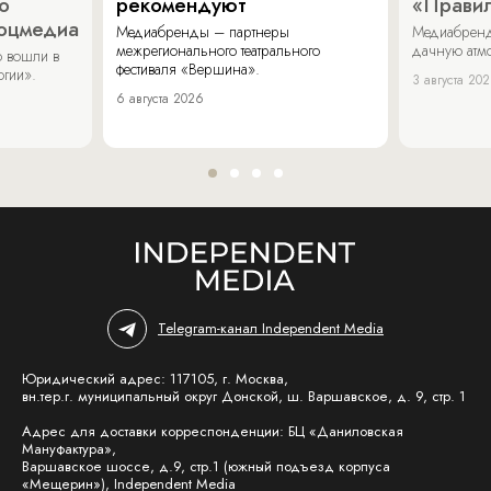
о
рекомендуют
«Прави
соцмедиа
Медиабренды – партнеры
Медиабренд
межрегионального театрального
дачную атмо
 вошли в
фестиваля «Вершина».
огии».
3 августа 20
6 августа 2026
Telegram-канал Independent Media
Юридический адрес: 117105, г. Москва,
вн.тер.г. муниципальный округ Донской, ш. Варшавское, д. 9, стр. 1
Адрес для доставки корреспонденции: БЦ «Даниловская
Мануфактура»,
Варшавское шоссе, д.9, стр.1 (южный подъезд корпуса
«Мещерин»), Independent Media