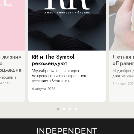
 жизни»
RR и The Symbol
Летняя 
о
рекомендуют
«Прави
соцмедиа
Медиабренды – партнеры
Медиабренд
межрегионального театрального
дачную атмо
 вошли в
фестиваля «Вершина».
огии».
3 августа 20
6 августа 2026