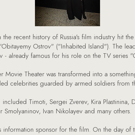
 the recent history of Russia's film industry hit t
 "Obitayemy Ostrov" ("Inhabited Island"). The l
 - already famous for his role on the TV series "C
 Movie Theater was transformed into a something
bled celebrities guarded by armed soldiers from t
d included Timoti, Sergei Zverev, Kira Plastinina,
tur Smolyaninov, Ivan Nikolayev and many others.
 information sponsor for the film. On the day of 