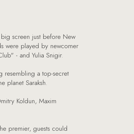
he big screen just before New
eads were played by newcomer
lub" - and Yulia Snigir.
 resembling a top-secret
he planet Saraksh.
 Dmitry Koldun, Maxim
the premier, guests could