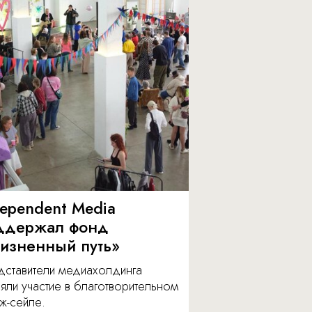
dependent Media
ддержал фонд
изненный путь»
дставители медиахолдинга
яли участие в благотворительном
ж-сейле.