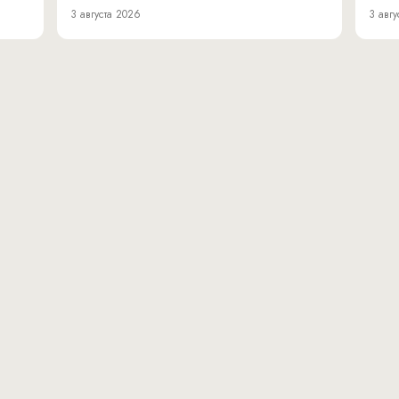
3 августа 2026
3 авгу
вн.тер.г. муниципальн