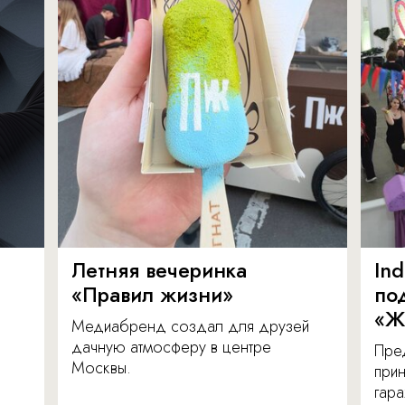
Летняя вечеринка
In
«Правил жизни»
по
«Ж
Медиабренд создал для друзей
дачную атмосферу в центре
Пре
Москвы.
прин
гара