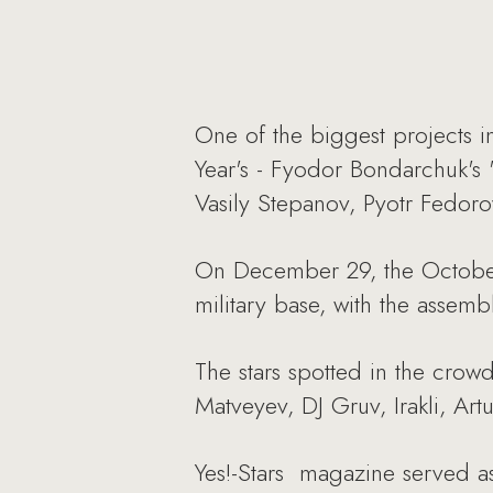
One of the biggest projects in
Year's - Fyodor Bondarchuk's
Vasily Stepanov, Pyotr Fedorov
On December 29, the October
military base, with the assem
The stars spotted in the crow
Matveyev, DJ Gruv, Irakli, Ar
Yes!-Stars magazine served as