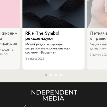
 жизни»
RR и The Symbol
Летняя 
о
рекомендуют
«Прави
соцмедиа
Медиабренды – партнеры
Медиабренд
межрегионального театрального
дачную атмо
 вошли в
фестиваля «Вершина».
огии».
3 августа 20
6 августа 2026