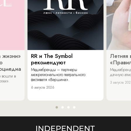
 жизни»
RR и The Symbol
Летняя 
о
рекомендуют
«Прави
соцмедиа
Медиабренды – партнеры
Медиабренд
межрегионального театрального
дачную атмо
 вошли в
фестиваля «Вершина».
огии».
3 августа 20
6 августа 2026