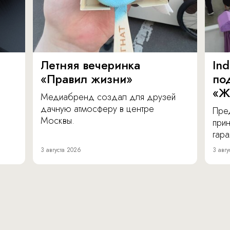
Летняя вечеринка
In
«Правил жизни»
по
«Ж
Медиабренд создал для друзей
дачную атмосферу в центре
Пре
Москвы.
прин
гара
3 августа 2026
3 авгу