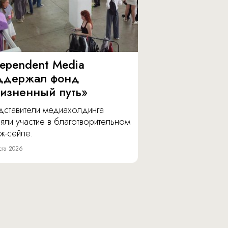
dependent Media
ддержал фонд
изненный путь»
дставители медиахолдинга
яли участие в благотворительном
ж-сейле.
ста 2026