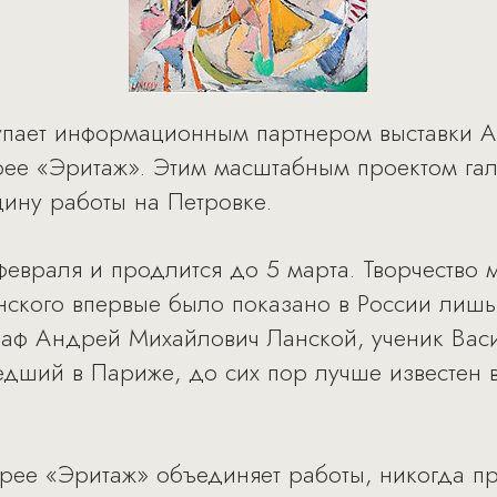
тупает информационным партнером выставки 
ее «Эритаж». Этим масштабным проектом гал
ину работы на Петровке.
февраля и продлится до 5 марта. Творчество 
ского впервые было показано в России лишь в
раф Андрей Михайлович Ланской, ученик Вас
дший в Париже, до сих пор лучше известен 
ерее «Эритаж» объединяет работы, никогда п