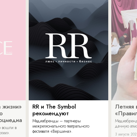
 жизни»
RR и The Symbol
Летняя 
о
рекомендуют
«Прави
соцмедиа
Медиабренды – партнеры
Медиабренд
межрегионального театрального
дачную атмо
 вошли в
фестиваля «Вершина».
огии».
3 августа 20