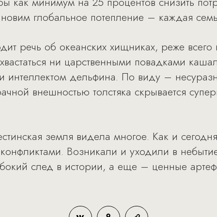
бы как минимум на 25 процентов снизить пот
ановим глобальное потепление – каждая сем
дит речь об океанских хищниках, реже всего
охвастаться ни царственными повадками каша
ни интеллектом дельфина. По виду – несураз
рачной внешностью толстяка скрывается супер
стинская земля видела многое. Как и сегодн
конфликтами. Возникали и уходили в небыти
убокий след в истории, а еще – ценные артеф