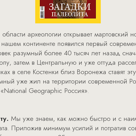
области археологии открывает мартовский но
а нашем континенте появился первый соврем
ловек разумный более 40 тысяч лет назад сна
пу, затем в Центральную и уже оттуда рассел
ах в селе Костенки близ Воронежа ставят эту
умный уже жил на территории современной Р
«National Geographic Россия».
ту.
Мы уже знаем, как можно быстро и с на
та. Приложив минимум усилий и потратив со