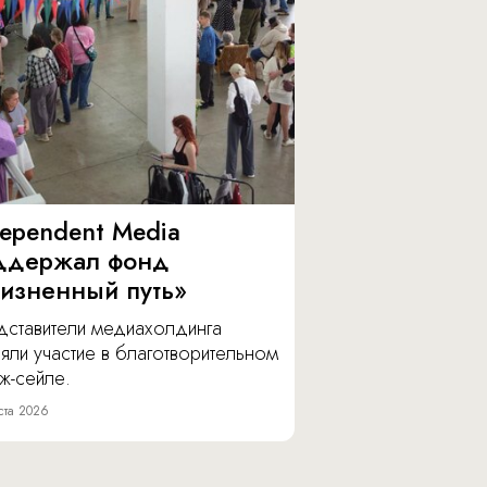
dependent Media
ддержал фонд
изненный путь»
дставители медиахолдинга
яли участие в благотворительном
ж-сейле.
ста 2026