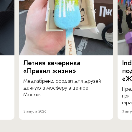
Летняя вечеринка
In
«Правил жизни»
по
«Ж
Медиабренд создал для друзей
дачную атмосферу в центре
Пре
Москвы.
прин
гара
3 августа 2026
3 авгу