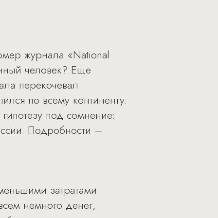
мер журнала «National
енный человек? Еще
чала перекочевал
ился по всему континенту.
 гипотезу под сомнение:
оссии. Подробности –
именьшими затратами
всем немного денег,