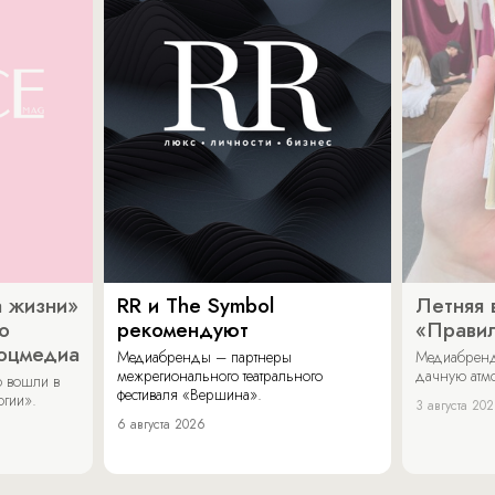
 жизни»
RR и The Symbol
Летняя 
о
рекомендуют
«Прави
соцмедиа
Медиабренды – партнеры
Медиабренд
межрегионального театрального
дачную атмо
 вошли в
фестиваля «Вершина».
огии».
3 августа 20
6 августа 2026