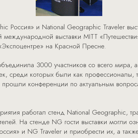
hic Россия» и National Geographic Traveler 
 международной выставки MITT «Путешествия
 «Экспоцентре» на Красной Пресне.
объединила 3000 участников со всего мира, а
ек, среди которых были как профессионалы, 
T прошли конференции по актуальным вопроса
риятия работал стенд National Geographic,
телей. На стенде NG гости выставки могли оз
сия» и NG Traveler и приобрести их, а такж