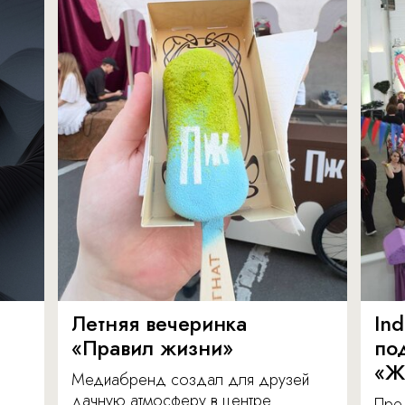
Летняя вечеринка
In
«Правил жизни»
по
«Ж
Медиабренд создал для друзей
дачную атмосферу в центре
Пре