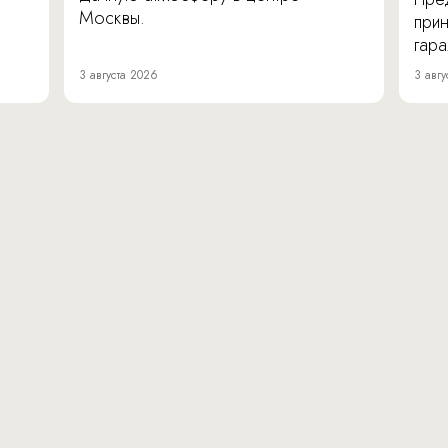
Москвы.
прин
гара
3 августа 2026
3 авгу