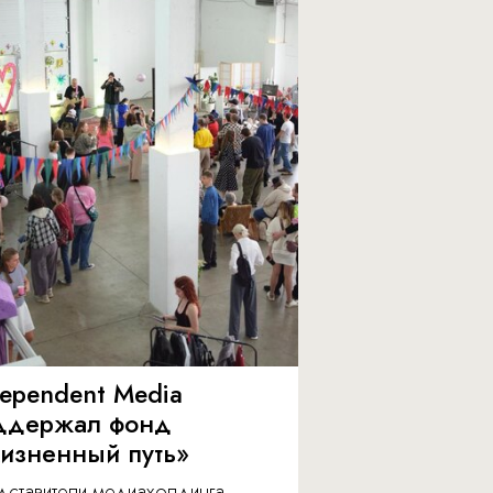
dependent Media
ддержал фонд
изненный путь»
дставители медиахолдинга