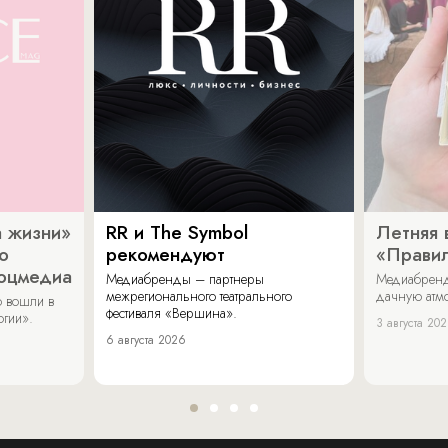
 жизни»
RR и The Symbol
Летняя 
о
рекомендуют
«Прави
соцмедиа
Медиабренды – партнеры
Медиабренд
межрегионального театрального
дачную атмо
 вошли в
фестиваля «Вершина».
огии».
3 августа 20
6 августа 2026