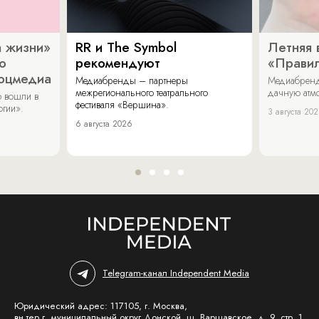
 жизни»
RR и The Symbol
Летняя 
о
рекомендуют
«Прави
соцмедиа
Медиабренды – партнеры
Медиабренд
межрегионального театрального
дачную атмо
 вошли в
фестиваля «Вершина».
огии».
3 августа 20
6 августа 2026
Telegram-канал Independent Media
Юридический адрес: 117105, г. Москва,
вн.тер.г. муниципальный округ Донской, ш. Варшавское, д. 9, стр. 1