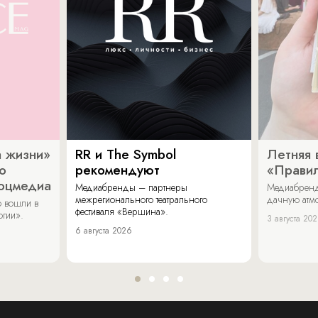
 жизни»
RR и The Symbol
Летняя 
о
рекомендуют
«Прави
соцмедиа
Медиабренды – партнеры
Медиабренд
межрегионального театрального
дачную атмо
 вошли в
фестиваля «Вершина».
огии».
3 августа 20
6 августа 2026